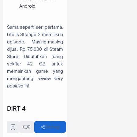
Android
Sama seperti seri pertama,
Life is Strange 2 memiliki 5
episode. Masing-masing
dijual Rp 75.000 di Steam
Store. Dibutuhkan ruang
sekitar 42 GB untuk
memainkan game yang
mengantongi
review very
positive
ini.
DiRT 4
Game
Steam untuk Linux
0
Berbagi
selanjutnya adalah
game
balap PC yang