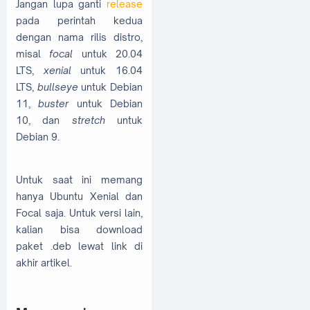
Jangan lupa ganti
release
by=/usr/share
pada perintah kedua
/keyrings/clo
dengan nama rilis distro,
udflare-warp-
archive-
misal
focal
untuk 20.04
keyring.gpg] 
LTS,
xenial
untuk 16.04
https://pkg.c
LTS,
bullseye
untuk Debian
loudflareclie
nt.com/ 
11,
buster
untuk Debian
release
 main' 
10, dan
stretch
untuk
| sudo tee 
Debian 9.
/etc/apt/sour
ces.list.d/cl
oudflare-
Untuk saat ini memang
client.list

hanya Ubuntu Xenial dan
# Update APT 
Focal saja. Untuk versi lain,
cache

kalian bisa download
sudo apt 
paket .deb lewat link di
update

akhir artikel.
# Install 
WARP Package

sudo apt 