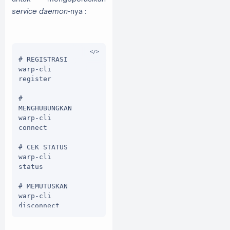
service daemon
-nya :
# REGISTRASI

warp-cli 
register

# 
MENGHUBUNGKAN

warp-cli 
connect

# CEK STATUS

warp-cli 
status

# MEMUTUSKAN

warp-cli 
disconnect