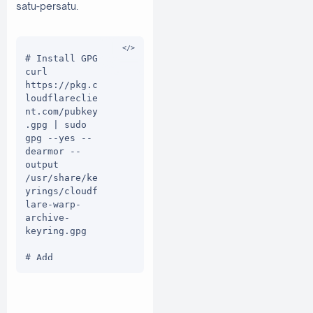
satu-persatu.
# Install GPG

curl 
https://pkg.c
loudflareclie
nt.com/pubkey
.gpg | sudo 
gpg --yes --
dearmor --
output 
/usr/share/ke
yrings/cloudf
lare-warp-
archive-
keyring.gpg

# Add 
Repository

echo 'deb 
[arch=amd64 
signed-