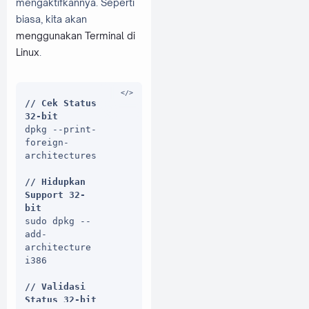
mengaktifkannya. Seperti
biasa, kita akan
menggunakan Terminal di
Linux
.
// Cek Status 
32-bit
dpkg --print-
foreign-
architectures

// Hidupkan 
Support 32-
bit
sudo dpkg --
add-
architecture 
i386

// Validasi 
Status 32-bit