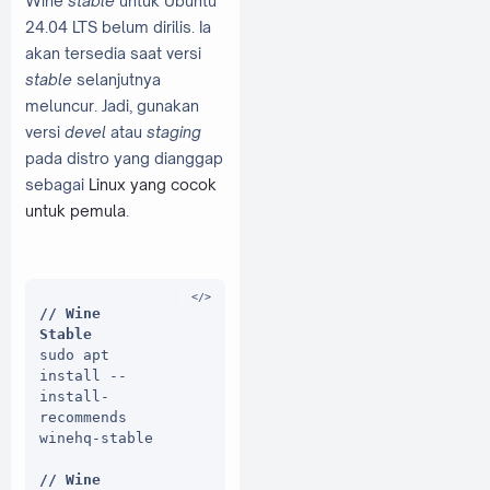
Wine
stable
untuk Ubuntu
archive.key 
24.04 LTS belum dirilis. Ia
https://dl.wi
akan tersedia saat versi
nehq.org/wine
stable
selanjutnya
-
builds/winehq
meluncur. Jadi, gunakan
.key

versi
devel
atau
staging
pada distro yang dianggap
// Update 
sebagai
Linux yang cocok
Package Cache
sudo apt 
untuk pemula
.
update
// Wine 
Stable
sudo apt 
install --
install-
recommends 
winehq-stable

// Wine 