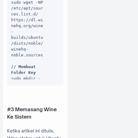
sudo wget -NP 
/etc/apt/sour
ces.list.d/ 
https://dl.wi
nehq.org/wine
-
builds/ubuntu
/dists/noble/
winehq-
noble.sources

// Membuat 
Folder Key
sudo mkdir -
pm755 
/etc/apt/keyr
ings

// Unduh 
#3 Memasang Wine
Repository 
Ke Sistem
Key
sudo wget -O 
Ketika artikel ini ditulis,
/etc/apt/keyr
ings/winehq-