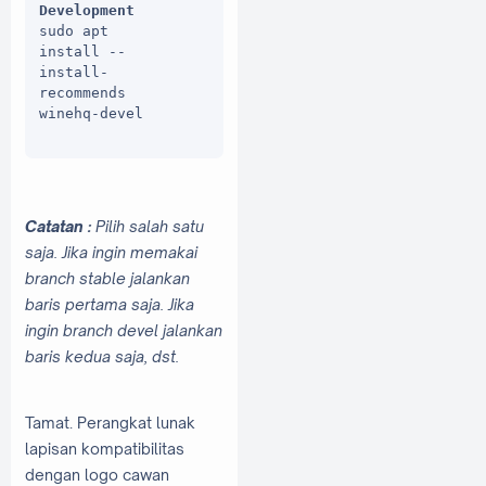
Development
sudo apt 
install --
install-
recommends 
winehq-devel

// Wine 
Staging
sudo apt 
install --
Catatan :
Pilih salah satu
install-
saja. Jika ingin memakai
recommends 
branch stable jalankan
winehq-
staging
baris pertama saja. Jika
ingin branch devel jalankan
baris kedua saja, dst.
Tamat. Perangkat lunak
lapisan kompatibilitas
dengan logo cawan