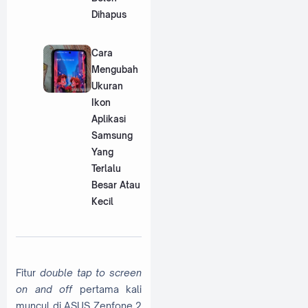
Dihapus
Cara
Mengubah
Ukuran
Ikon
Aplikasi
Samsung
Yang
Terlalu
Besar Atau
Kecil
Fitur
double tap to screen
on and off
pertama kali
muncul di ASUS Zenfone 2