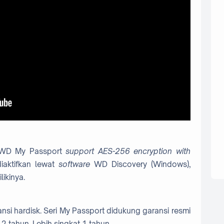
, WD My Passport
support AES-256 encryption with
iaktifkan lewat
software
WD Discovery (Windows),
ikinya.
nsi hardisk. Seri My Passport didukung garansi resmi
 tahun. Lebih singkat 1 tahun.