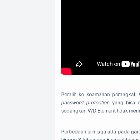
Beralih ke keamanan perangkat
password protection
yang bisa d
sedangkan WD Element tidak memil
Perbedaan lain juga ada pada gara
hingga 3 tahun dan Element hanya 2