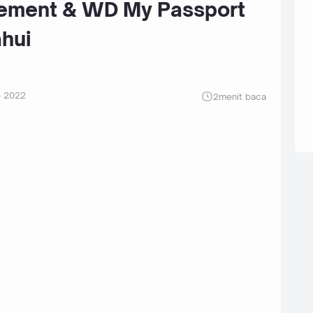
ement & WD My Passport
hui
p 2022
2
menit baca