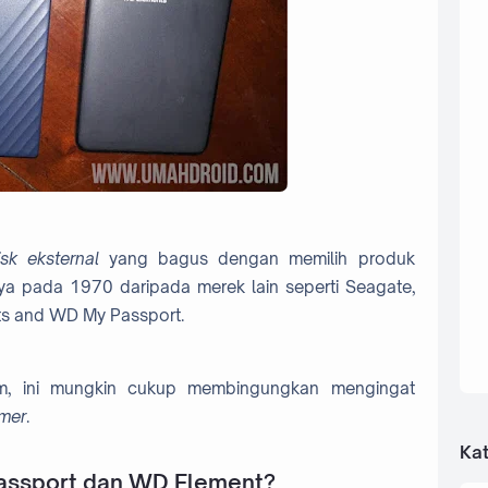
isk eksternal
yang bagus dengan memilih produk
ya pada 1970 daripada merek lain seperti Seagate,
nts and WD My Passport.
, ini mungkin cukup membingungkan mengingat
mer
.
Kat
ssport dan WD Element?