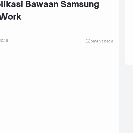
plikasi Bawaan Samsung
 Work
2026
5
menit baca