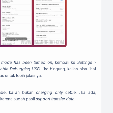
r mode has been turned on
, kembali ke
Settings >
enable Debugging USB
. Jika bingung, kalian bisa lihat
s untuk lebih jelasnya.
abel kalian bukan
charging only cable
. Jika ada,
karena sudah pasti
support transfer data
.