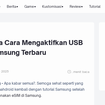
Berita
Game
Kustomisasi
Review
Tutorial
Dia Cara Mengaktifkan USB
msung Terbaru
p 2025
...
menit baca
 -
Apa kabar semua?. Semoga sehat seperti yang
Umahdroid kembali dengan tutorial Samsung setelah
nakan eSIM di Samsung
.