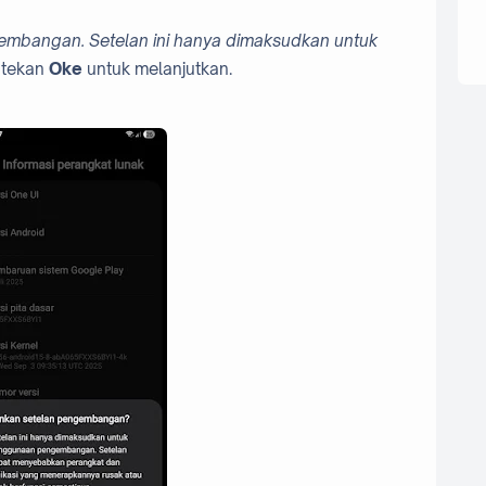
gembangan. Setelan ini hanya dimaksudkan untuk
 tekan
Oke
untuk melanjutkan.