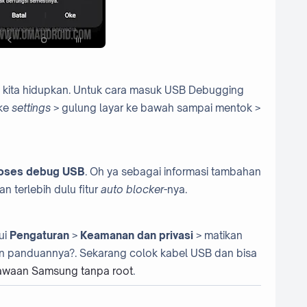
 kita hidupkan. Untuk cara masuk USB Debugging
 ke
settings
> gulung layar ke bawah sampai mentok >
oses debug USB
. Oh ya sebagai informasi tambahan
n terlebih dulu fitur
auto blocker
-nya.
ui
Pengaturan
>
Keamanan dan privasi
> matikan
n panduannya?. Sekarang colok kabel USB dan bisa
awaan Samsung tanpa root
.