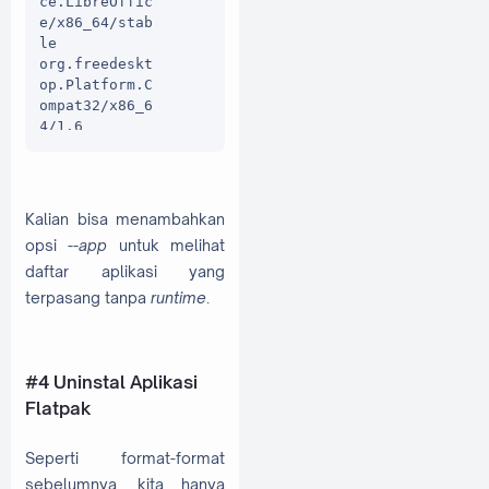
ce.LibreOffic
e/x86_64/stab
le

org.freedeskt
op.Platform.C
ompat32/x86_6
4/1.6

org.freedeskt
op.Platform.f
fmpeg/x86_64/
1.6

Kalian bisa menambahkan
org.freedeskt
opsi
--app
untuk melihat
op.Platform/x
daftar aplikasi yang
86_64/1.6

org.gtk.Gtk3t
terpasang tanpa
runtime
.
heme.Ambiance
/x86_64/3.22
#4 Uninstal Aplikasi
Flatpak
Seperti format-format
sebelumnya, kita hanya