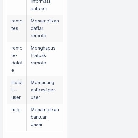
informasi
aplikasi
remo
Menampilkan
tes
daftar
remote
remo
Menghapus
te-
Flatpak
delet
remote
e
instal
Memasang
l --
aplikasi per-
user
user
help
Menampilkan
bantuan
dasar