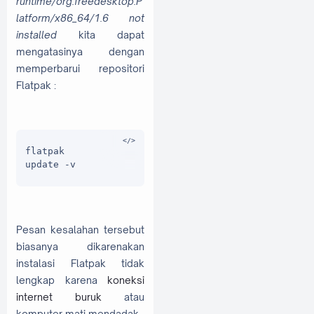
runtime/org.freedesktop.P
latform/x86_64/1.6 not
installed
kita dapat
mengatasinya dengan
memperbarui repositori
Flatpak :
flatpak 
update -v
Pesan kesalahan tersebut
biasanya dikarenakan
instalasi Flatpak tidak
lengkap karena
koneksi
internet buruk
atau
komputer mati mendadak.