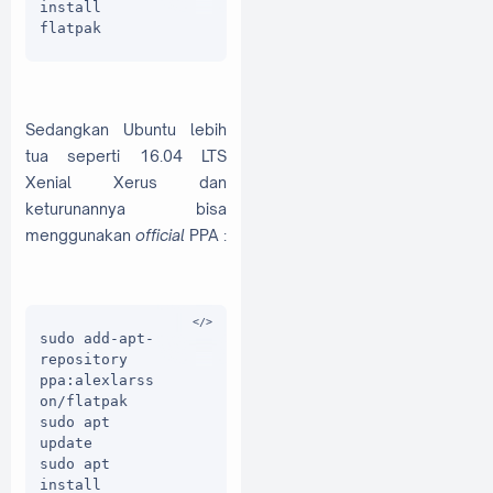
install 
flatpak
Sedangkan Ubuntu lebih
tua seperti 16.04 LTS
Xenial Xerus dan
keturunannya bisa
menggunakan
official
PPA :
sudo add-apt-
repository 
ppa:alexlarss
on/flatpak

sudo apt 
update

sudo apt 
install 