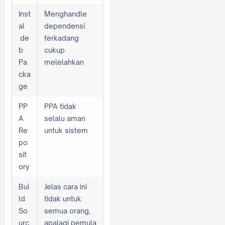
Inst
Menghandle
al
dependensi
.de
terkadang
b
cukup
Pa
melelahkan
cka
ge
PP
PPA tidak
A
selalu aman
Re
untuk sistem
po
sit
ory
Bui
Jelas cara ini
ld
tidak untuk
So
semua orang,
urc
apalagi pemula