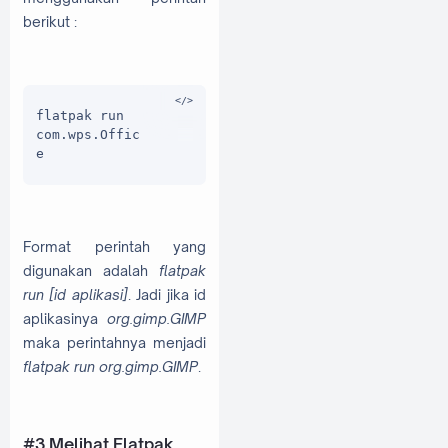
berikut :
flatpak run 
com.wps.Offic
e
Format perintah yang
digunakan adalah
flatpak
run [id aplikasi]
. Jadi jika id
aplikasinya
org.gimp.GIMP
maka perintahnya menjadi
flatpak run org.gimp.GIMP
.
#3 Melihat Flatpak