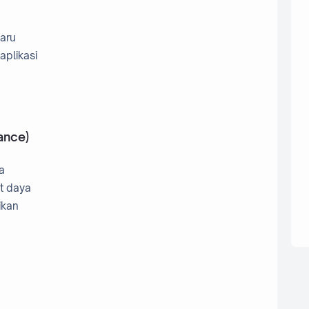
aru
aplikasi
ance)
a
t daya
ikan