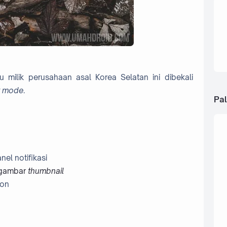
u milik perusahaan asal Korea Selatan ini dibekali
t mode
.
Pal
el notifikasi
gambar
thumbnail
ion