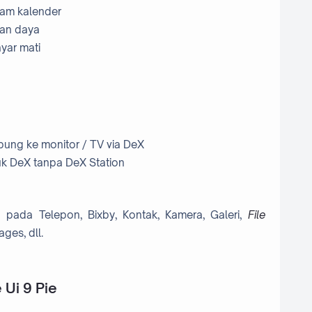
lam kalender
ian daya
yar mati
bung ke monitor / TV via DeX
k DeX tanpa DeX Station
n pada Telepon, Bixby, Kontak, Kamera, Galeri,
File
ges, dll.
Ui 9 Pie