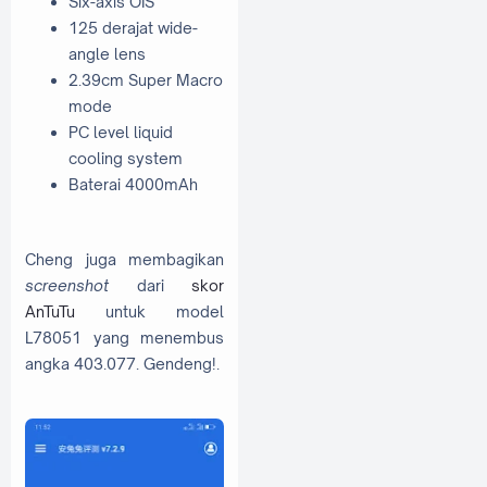
Six-axis OIS
125 derajat wide-
angle lens
2.39cm Super Macro
mode
PC level liquid
cooling system
Baterai 4000mAh
Cheng juga membagikan
screenshot
dari
skor
AnTuTu
untuk model
L78051 yang menembus
angka 403.077. Gendeng!.