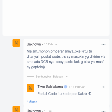
Unknown
10 Februari
Malam..mohon prncerahannya..pke krtu tri
ditanyain postal code..trs sy masukin yg dikirim via
sms ada DCB nya..copy paste kok g bisa ya..maaf
sy gaptek😁
Sembunyikan Balasan
Tiwo Satriatama
11 Februari
Postal Code itu kode pos Kakak :D
Reply
Unknown
19 Juli