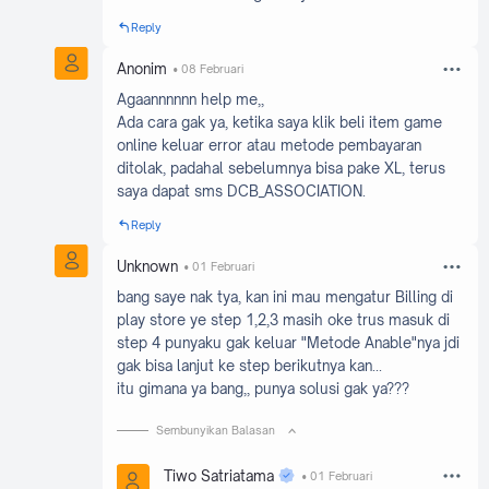
Reply
Anonim
08 Februari
Agaannnnnn help me,,
Ada cara gak ya, ketika saya klik beli item game
online keluar error atau metode pembayaran
ditolak, padahal sebelumnya bisa pake XL, terus
saya dapat sms DCB_ASSOCIATION.
Reply
Unknown
01 Februari
bang saye nak tya, kan ini mau mengatur Billing di
play store ye step 1,2,3 masih oke trus masuk di
step 4 punyaku gak keluar "Metode Anable"nya jdi
gak bisa lanjut ke step berikutnya kan...
itu gimana ya bang,, punya solusi gak ya???
Sembunyikan Balasan
Tiwo Satriatama
01 Februari