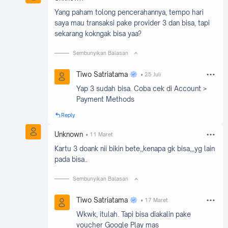
Yang paham tolong pencerahannya, tempo hari
saya mau transaksi pake provider 3 dan bisa, tapi
sekarang kokngak bisa yaa?
Sembunyikan Balasan
Tiwo Satriatama
25 Juli
Yap 3 sudah bisa. Coba cek di Account >
Payment Methods
Reply
Unknown
11 Maret
Kartu 3 doank nii bikin bete,,kenapa gk bisa,,,yg lain
pada bisa..
Sembunyikan Balasan
Tiwo Satriatama
17 Maret
Wkwk, itulah. Tapi bisa diakalin pake
voucher Google Play mas