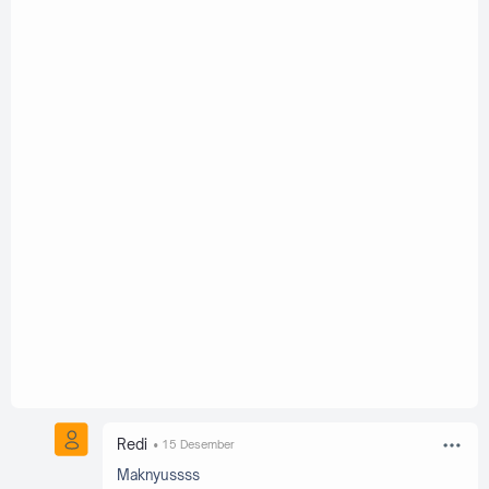
Redi
15 Desember
Maknyussss