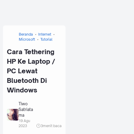
Beranda
Internet
Microsoft
Tutorial
Cara Tethering
HP Ke Laptop /
PC Lewat
Bluetooth Di
Windows
Tiwo
Satriata
ma
19 Agu
2023
3
menit baca