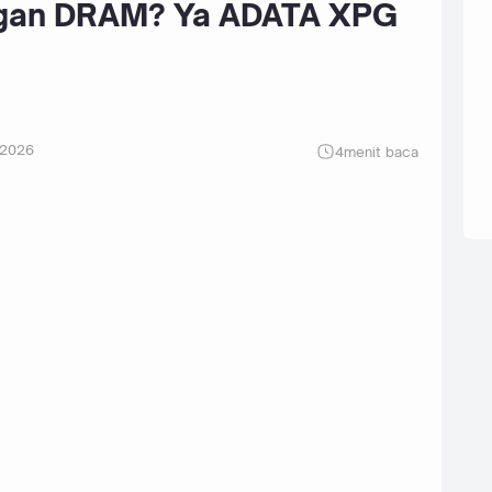
gan DRAM? Ya ADATA XPG
 2026
4
menit baca