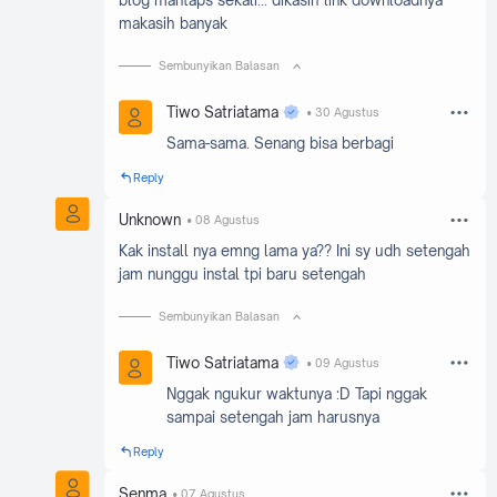
blog mantaps sekali... dikasih link downloadnya
makasih banyak
Sembunyikan Balasan
Tiwo Satriatama
30 Agustus
Sama-sama. Senang bisa berbagi
Reply
Unknown
08 Agustus
Kak install nya emng lama ya?? Ini sy udh setengah
jam nunggu instal tpi baru setengah
Sembunyikan Balasan
Tiwo Satriatama
09 Agustus
Nggak ngukur waktunya :D Tapi nggak
sampai setengah jam harusnya
Reply
Senma
07 Agustus