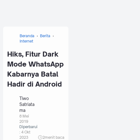
Beranda
Berita
Internet
Hiks, Fitur Dark
Mode WhatsApp
Kabarnya Batal
Hadir di Android
Tiwo
Satriata
ma
8 Mei
2019
Diperbarui
:
4 Okt
2023
2
menit baca