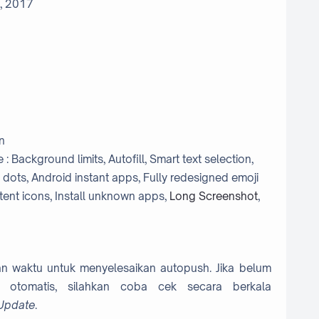
, 2017
n
: Background limits, Autofill, Smart text selection,
on dots, Android instant apps, Fully redesigned emoji
stent icons, Install unknown apps,
Long Screenshot
,
 waktu untuk menyelesaikan autopush. Jika belum
n otomatis, silahkan coba cek secara berkala
Update
.