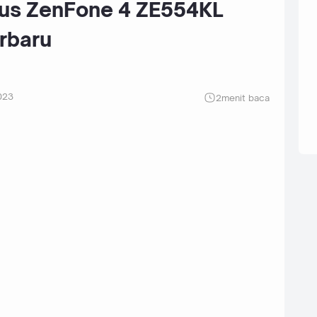
us ZenFone 4 ZE554KL
rbaru
023
2
menit baca