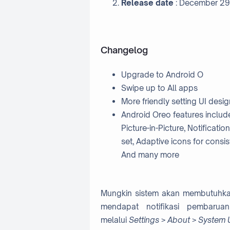
Release date
: December 29
Changelog
Upgrade to Android O
Swipe up to All apps
More friendly setting UI desig
Android Oreo features include 
Picture-in-Picture, Notificati
set, Adaptive icons for consi
And many more
Mungkin sistem akan membutuhkan
mendapat notifikasi pembarua
melalui
Settings
>
About
>
System 