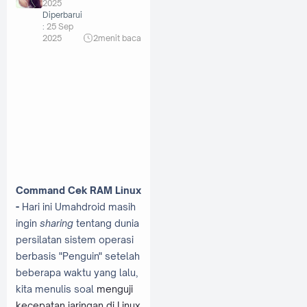
2025
Diperbarui
:
25 Sep
2025
2
menit baca
Command Cek RAM Linux
-
Hari ini Umahdroid masih
ingin
sharing
tentang dunia
persilatan sistem operasi
berbasis "Penguin" setelah
beberapa waktu yang lalu,
kita menulis soal
menguji
kecepatan jaringan di Linux