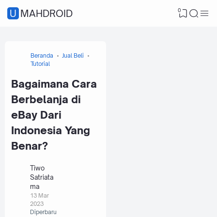
0
UMAHDROID
Beranda
Jual Beli
Tutorial
Bagaimana Cara
Berbelanja di
eBay Dari
Indonesia Yang
Benar?
Tiwo
Satriata
ma
13 Mar
2023
Diperbaru