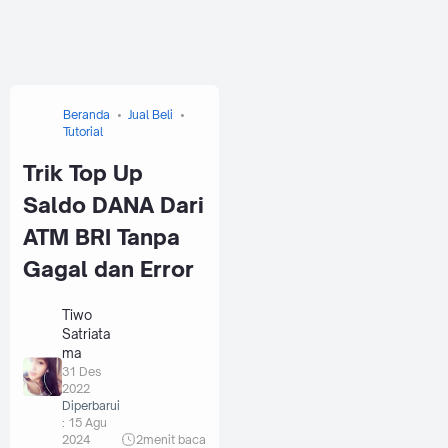
Beranda
Jual Beli
Tutorial
Trik Top Up
Saldo DANA Dari
ATM BRI Tanpa
Gagal dan Error
Tiwo
Satriata
ma
31 Des
2022
Diperbarui
:
15 Agu
2024
2
menit baca