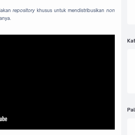
iakan
repository
khusus untuk mendistribusikan
non
anya.
Kat
Pal