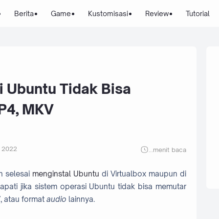
Berita
Game
Kustomisasi
Review
Tutorial
i Ubuntu Tidak Bisa
P4, MKV
 2022
...
menit baca
h selesai
menginstal Ubuntu
di Virtualbox maupun di
pati jika sistem operasi Ubuntu tidak bisa memutar
 atau format
audio
lainnya.