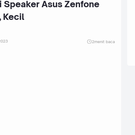
 Speaker Asus Zenfone
 Kecil
2023
2
menit baca