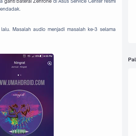
ta
ganti baterai Zenfone
di Asus Service Center resmi
mendadak.
n lalu. Masalah audio menjadi masalah ke-3 selama
Pal