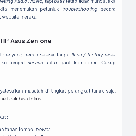
 setting AudioWizard,
tapi
bass
tetap tidak muncul aka
 kita menemukan petunjuk
troubleshooting
secara
t website mereka.
 HP Asus Zenfone
nfone yang pecah selesai tanpa
flash / factory reset
gi ke tempat
service
untuk ganti komponen. Cukup
elesaikan masalah di tingkat perangkat lunak saja.
e tidak bisa fokus
.
ut :
dan tahan tombol
power