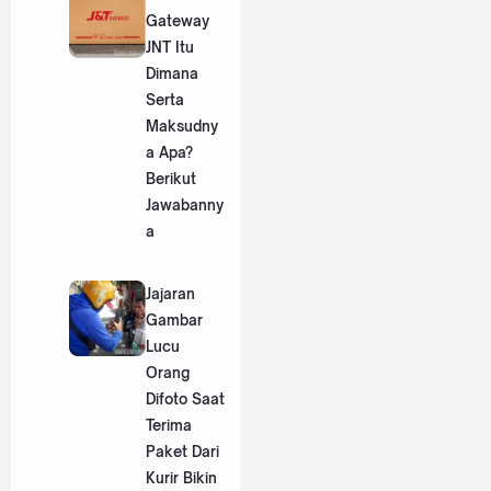
Gateway
JNT Itu
Dimana
Serta
Maksudny
a Apa?
Berikut
Jawabanny
a
Jajaran
Gambar
Lucu
Orang
Difoto Saat
Terima
Paket Dari
Kurir Bikin