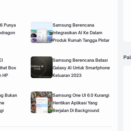
6 Punya
Samsung Berencana
pdragon
Integrasikan AI Ke Dalam
Produk Rumah Tangga Pintar
Pal
EI
Samsung Berencana Batasi
ihat Box
Galaxy AI Untuk Smartphone
n HP
Keluaran 2023
ng Bukan
Samsung One UI 6.0 Kurangi
ne
Hentikan Aplikasi Yang
gi
Berjalan Di Background