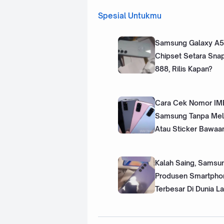
Spesial Untukmu
Samsung Galaxy A5
Chipset Setara Sna
888, Rilis Kapan?
Cara Cek Nomor IM
Samsung Tanpa Mel
Atau Sticker Bawaa
Kalah Saing, Samsu
Produsen Smartpho
Terbesar Di Dunia La