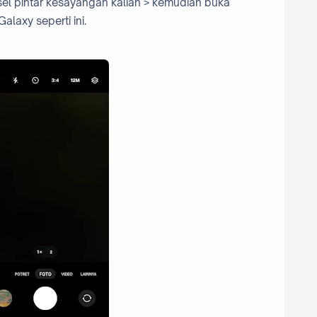
sel pintar kesayangan kalian > kemudian buka
laxy seperti ini.