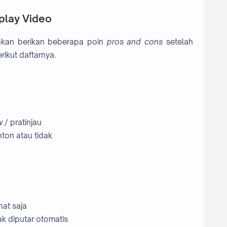
play Video
a akan berikan beberapa poin
pros and cons
setelah
ikut daftarnya.
w
/ pratinjau
ton atau tidak
hat saja
ak diputar otomatis