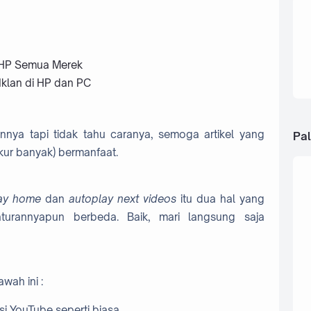
i HP Semua Merek
Iklan di HP dan PC
nnya tapi tidak tahu caranya, semoga artikel yang
Pal
yukur banyak) bermanfaat.
ay home
dan
autoplay next videos
itu dua hal yang
urannyapun berbeda. Baik, mari langsung saja
wah ini :
si YouTube seperti biasa