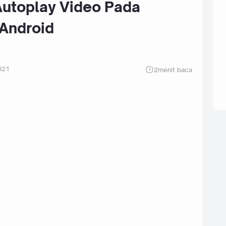
utoplay Video Pada
Android
021
2
menit baca