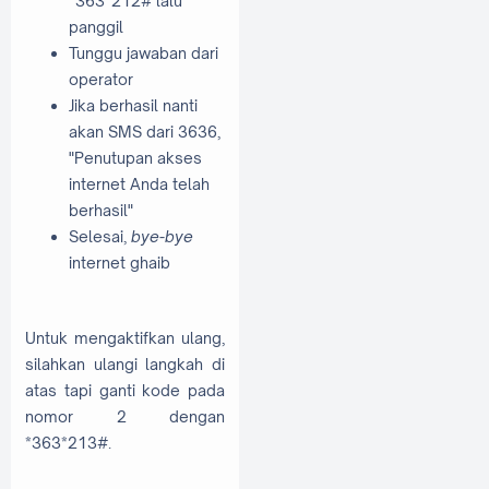
*363*212# lalu
panggil
Tunggu jawaban dari
operator
Jika berhasil nanti
akan SMS dari 3636,
"Penutupan akses
internet Anda telah
berhasil"
Selesai,
bye-bye
internet ghaib
Untuk mengaktifkan ulang,
silahkan ulangi langkah di
atas tapi ganti kode pada
nomor 2 dengan
*363*213#.