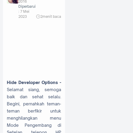
2016
Diperbarui
:
7 Mei
2023
2
menit baca
Hide Developer Options -
Selamat siang, semoga
baik dan sehat selalu.
Begini, pernahkah teman-
teman berfikir untuk
menghilangkan menu
Mode Pengembang di
Setelan telepon HP