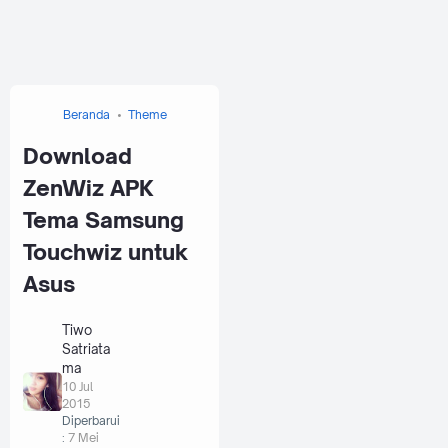
Beranda
Theme
Download
ZenWiz APK
Tema Samsung
Touchwiz untuk
Asus
Tiwo
Satriata
ma
10 Jul
2015
Diperbarui
:
7 Mei